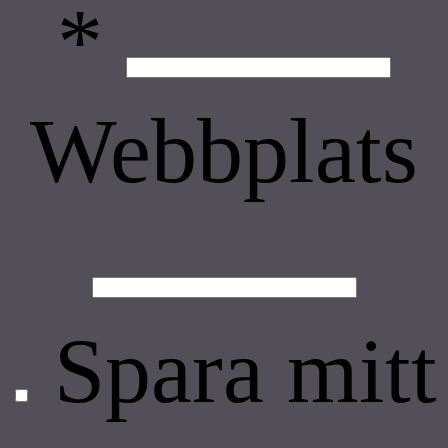
*
Webbplats
Spara mitt