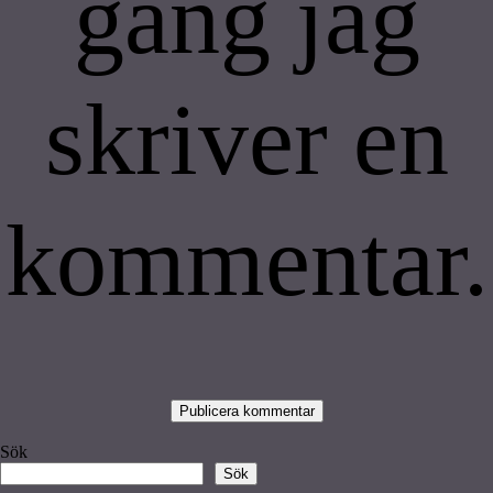
gång jag
skriver en
kommentar.
Sök
Sök