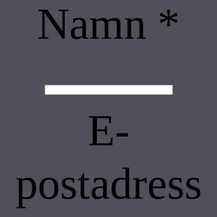
Namn
*
E-
postadress