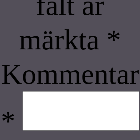
fält är
märkta
*
Kommentar
*